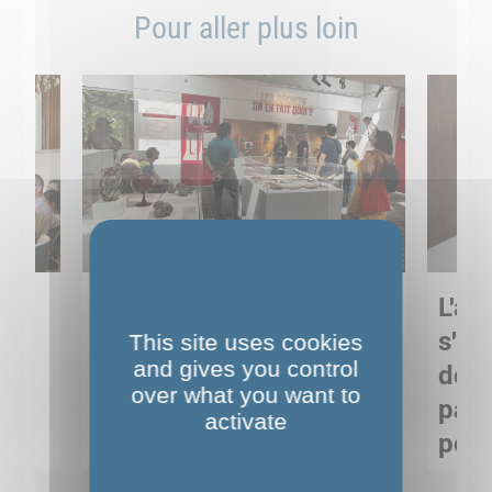
Pour aller plus loin
Sortie pédagogique au
L'art
s
Musée de Préhistoire de
s'in
This site uses cookies
and gives you control
Nemours : apprendre
de M
over what you want to
ses
autrement grâce à la
pare
activate
culture
pour