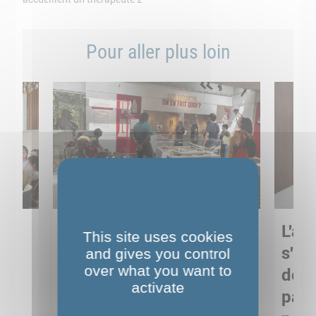
Pour aller plus loin
Sortie pédagogique au
L'art
This site uses cookies
s
Musée de Préhistoire de
s'in
and gives you control
over what you want to
Nemours : apprendre
de M
activate
ses
autrement grâce à la
pare