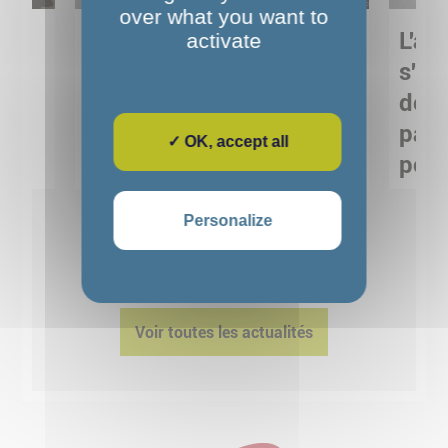
over what you want to
Sortie pédagogique au
L'art
activate
s
Musée de Préhistoire de
s'in
Nemours : apprendre
de M
ses
autrement grâce à la
pare
✓ OK, accept all
culture
pour
Voir détails
Personalize
1
2
3
4
5
Voir toutes les actualités