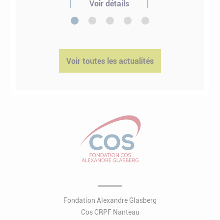
Voir détails
1
2
3
4
5
Voir toutes les actualités
Fondation Alexandre Glasberg
Cos CRPF Nanteau