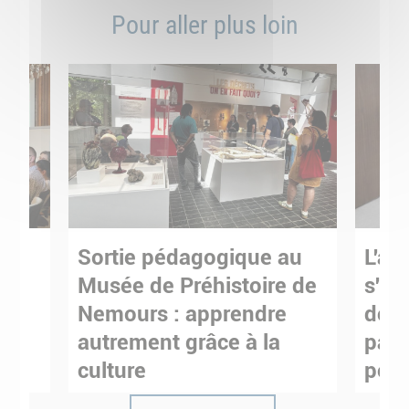
Pour aller plus loin
Sortie pédagogique au
L'art
s
Musée de Préhistoire de
s'in
Nemours : apprendre
de M
ses
autrement grâce à la
pare
culture
pour