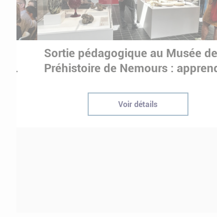
Sortie pédagogique au Musée d
ur
Préhistoire de Nemours : appren
ptées
autrement grâce à la culture
Voir détails