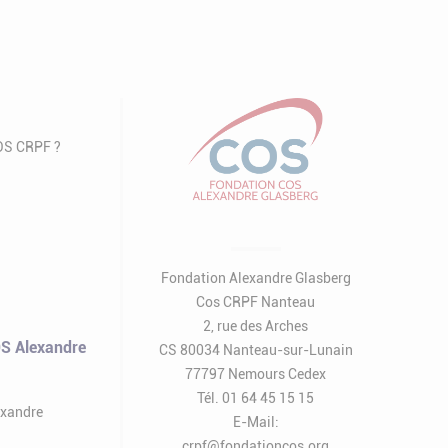
COS CRPF ?
Fondation Alexandre Glasberg
Cos CRPF Nanteau
2, rue des Arches
S Alexandre
CS 80034 Nanteau-sur-Lunain
77797 Nemours Cedex
Tél. 01 64 45 15 15
exandre
E-Mail:
crpf@fondationcos.org