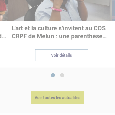
e
L'art et la culture s'invitent au COS
dre
CRPF de Melun : une parenthèse
immersive pour nos stagiaires
Voir détails
1
2
Voir toutes les actualités