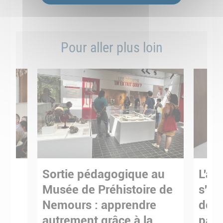
Pour aller plus loin
Sortie pédagogique au
L'art
s
Musée de Préhistoire de
s'in
Nemours : apprendre
de M
ses
autrement grâce à la
pare