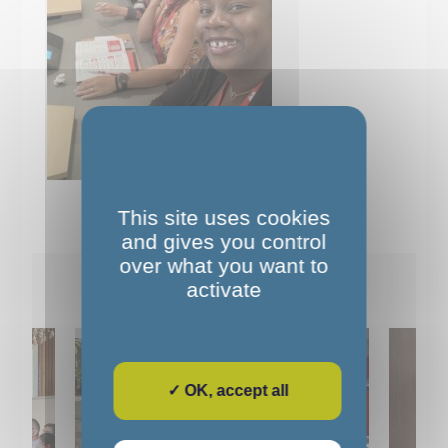
This site uses cookies
and gives you control
over what you want to
Pour aller plus loin
activate
✓ OK, accept all