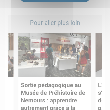
Pour aller plus loin
Sortie pédagogique au
L'art
s
Musée de Préhistoire de
s'in
Nemours : apprendre
de M
ses
autrement grâce à la
pare