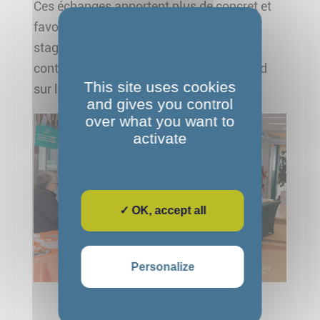
Ces échanges apportent plus de concret et
favorisent le retour à l’emploi de nos
stagiaires ; dans le même temps, ils
contribuent aussi à faire évoluer le regard
This site uses cookies
sur les représentations du handicap.
and gives you control
over what you want to
activate
✓ OK, accept all
Personalize