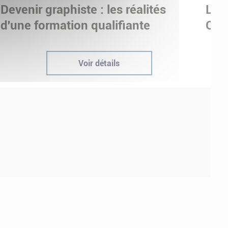
Devenir graphiste : les réalités
Les
d'une formation qualifiante
OLY
Voir détails