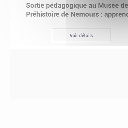
Sortie pédagogique au Musée d
ur
Préhistoire de Nemours : appren
ptées
autrement grâce à la culture
Voir détails