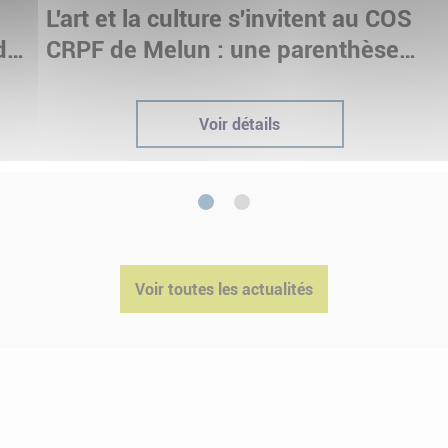
e
L'art et la culture s'invitent au COS
dre
CRPF de Melun : une parenthèse
immersive pour nos stagiaires
Voir détails
1
2
Voir toutes les actualités