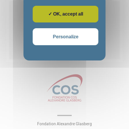
Voir détails
✓ OK, accept all
1
2
3
4
5
Personalize
Voir toutes les actualités
Fondation Alexandre Glasberg