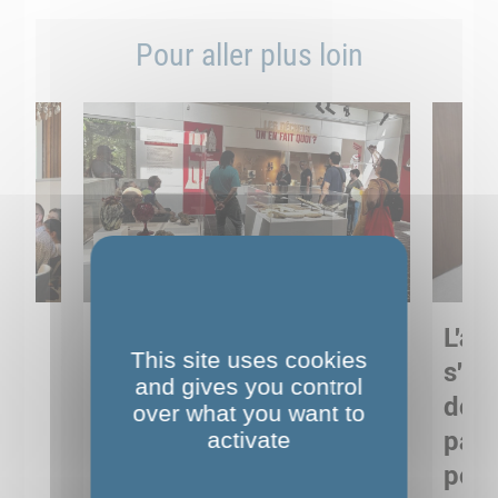
Pour aller plus loin
Sortie pédagogique au
L'art
This site uses cookies
s
Musée de Préhistoire de
s'in
and gives you control
Nemours : apprendre
de M
over what you want to
ses
autrement grâce à la
pare
activate
culture
pour