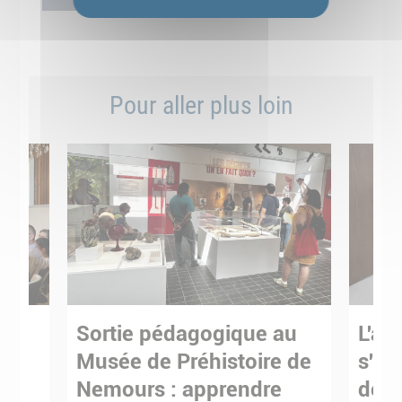
Pour aller plus loin
Sortie pédagogique au
L'art
s
Musée de Préhistoire de
s'in
Nemours : apprendre
de M