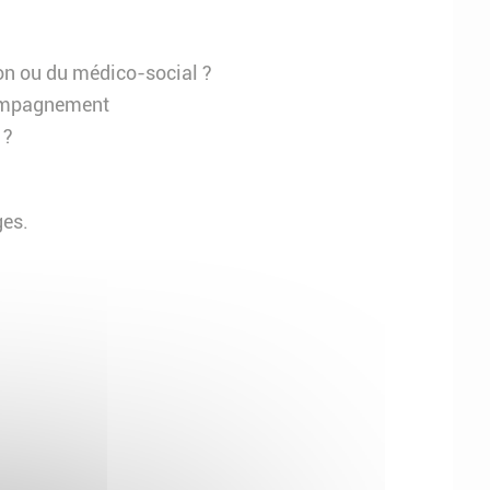
ion ou du médico-social ?
ccompagnement
 ?
ges.