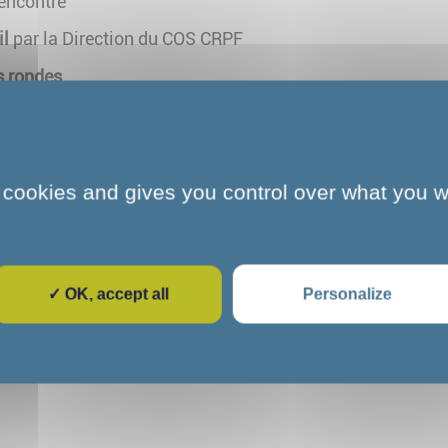
encontre
il
par la Direction du COS CRPF
s rondes
handicap psychique
utisme
 cookies and gives you control over what you w
 offert
, réalisé par L'ESAT l'Orange Épicée
e de sensibilisation
, réalisé par les stagiaires du COS C
urs
de clôture
✓ OK, accept all
Personalize
ions
a Journée Départementale de l'Emploi Accompagné 77