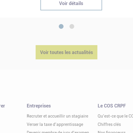
Voir détails
1
2
Voir toutes les actualités
rer
Entreprises
Le COS CRPF
Recruter et accueillir un stagiaire
Qu’est-ce que le 
Verser la taxe d’apprentissage
Chiffres clés
Devenir membre de jury d’examen
Nos financeurs