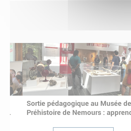
Sortie pédagogique au Musée d
ur
Préhistoire de Nemours : appren
ptées
autrement grâce à la culture