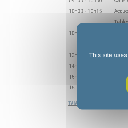
09h00 - 10h00
Café
r
10h00 - 10h15
Accue
Table
10h15 – 12h15
Le 
L’a
This site uses
12h15 – 14h00
Buffet
14h00 – 15h30
Théâtr
15h30 – 15h45
Disco
15h45
Collat
Télécharger le Flyer de l