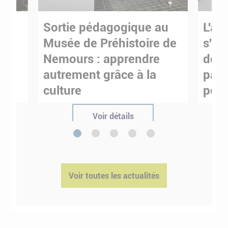
Sortie pédagogique au
L'art
s
Musée de Préhistoire de
s'in
Nemours : apprendre
de M
ses
autrement grâce à la
pare
culture
pour
Voir détails
1
2
3
4
5
Voir toutes les actualités