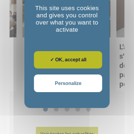
This site uses cookies
and gives you control
over what you want to
activate
Sortie pédagogique au
L'art
s
Musée de Préhistoire de
s'in
✓ OK, accept all
Nemours : apprendre
de M
ses
autrement grâce à la
pare
culture
pour
Personalize
Voir détails
1
2
3
4
5