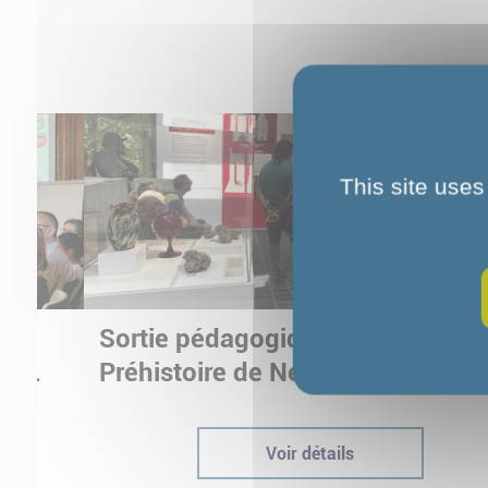
This site uses
Sortie pédagogique au Musée d
ur
Préhistoire de Nemours : appren
ptées
autrement grâce à la culture
Voir détails