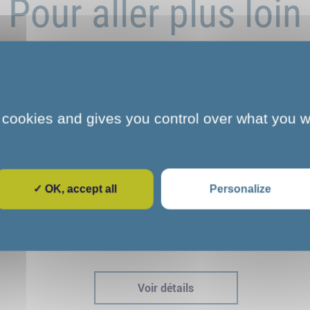
Pour aller plus loin
 cookies and gives you control over what you w
✓ OK, accept all
Personalize
e
L'art et la culture s'invitent au COS
dre
CRPF de Melun : une parenthèse
immersive pour nos stagiaires
Voir détails