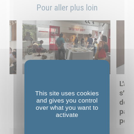
Pour aller plus loin
Sortie pédagogique au
L'art
s
Musée de Préhistoire de
s'in
This site uses cookies
and gives you control
Nemours : apprendre
de M
over what you want to
ses
autrement grâce à la
pare
activate
culture
pour