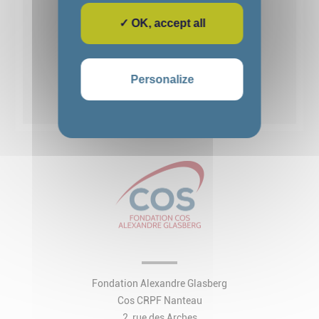
✓ OK, accept all
1
2
3
4
5
Personalize
Voir toutes les actualités
Fondation Alexandre Glasberg
Cos CRPF Nanteau
2, rue des Arches