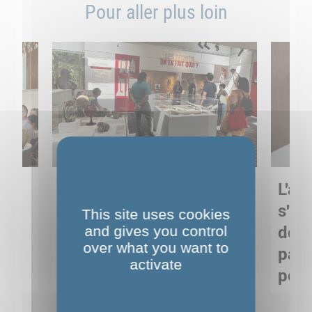
Pour aller plus loin
Sortie pédagogique au
L'art
s
Musée de Préhistoire de
s'in
This site uses cookies
Nemours : apprendre
and gives you control
de M
over what you want to
ses
autrement grâce à la
pare
activate
culture
pour
Voir détails