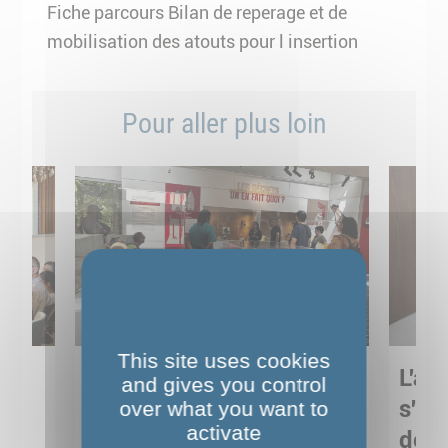
Fiche parcours Bilan de reperage et de
mobilisation des atouts pour l insertion
Pour aller plus loin
This site uses cookies
Sortie pédagogique au
L'art
and gives you control
s
Musée de Préhistoire de
s'in
over what you want to
activate
Nemours : apprendre
de M