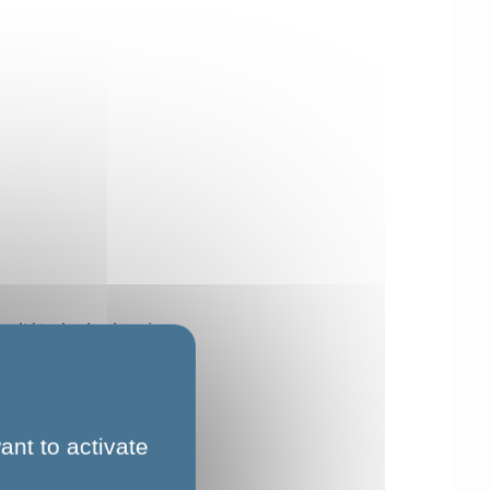
e d’étude du dossier
udier les aménagements
ant to activate