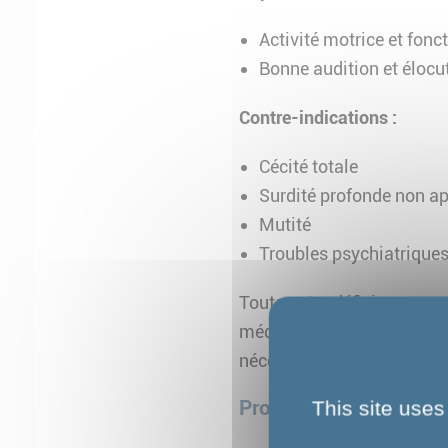
Activité motrice et fonc
Bonne audition et élocu
Contre-indications :
Cécité totale
Surdité profonde non ap
Mutité
Troubles psychiatriques
Toute autre déficience com
médical. Une visite préal
nécessaires au suivi de la
Profil recherché
This site uses