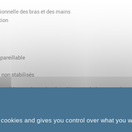
tionnelle des bras et des mains
tion
pareillable
 non stabilisés
patible avec l’exercice du métier est admise, sous réserv
able avec l’ergothérapeute peut être programmée pour ét
 formation.
 cookies and gives you control over what you w