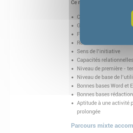
Ce métier demande :
Capacités d’adaptation 
Goût pour le travail soi
Facilité d’expression éc
Réactivité
Sens de l’initiative
Capacités relationnelle
Niveau de première - ter
Niveau de base de l’util
Bonnes bases Word et E
Bonnes bases rédaction
Aptitude à une activité 
prolongée
Parcours mixte acco