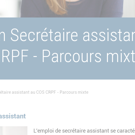
n Secrétaire assista
RPF - Parcours mix
étaire assistant au COS CRPF - Parcours mixte
assistant
L’emploi de secrétaire assistant se caract