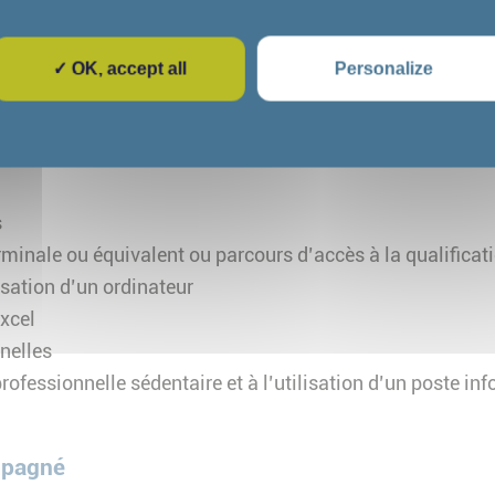
et d’organisation
✓ OK, accept all
Personalize
gné
rite, orale et une bonne maîtrise de la langue française
s
minale ou équivalent ou parcours d’accès à la qualificati
isation d’un ordinateur
xcel
nelles
professionnelle sédentaire et à l’utilisation d’un poste i
mpagné