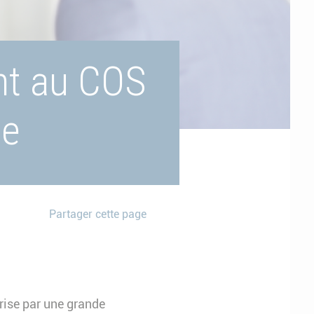
nt au COS
te
Partager cette page
érise par une grande