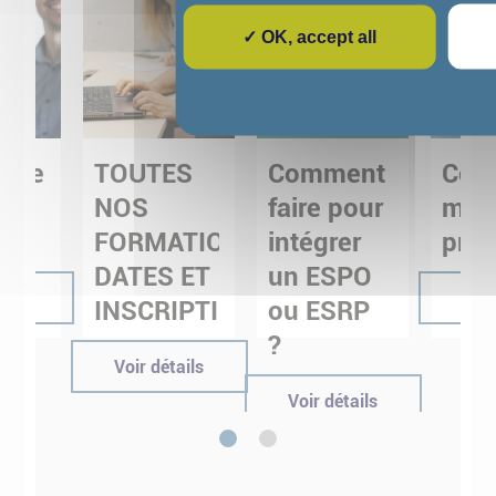
✓ OK, accept all
uire
TOUTES
Comment
Cons
NOS
faire pour
mo
FORMATIONS,
intégrer
proj
DATES ET
un ESPO
tails
Voir
INSCRIPTIONS
ou ESRP
?
Voir détails
Voir détails
1
2