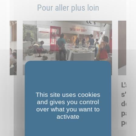
Pour aller plus loin
Sortie pédagogique au
L'art
s
Musée de Préhistoire de
s'in
This site uses cookies
and gives you control
Nemours : apprendre
de M
over what you want to
ses
autrement grâce à la
pare
activate
culture
pour