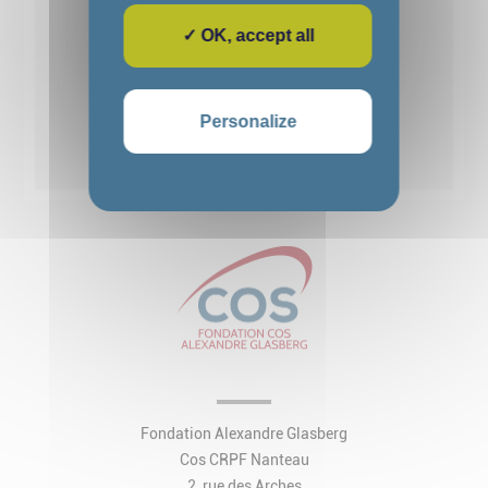
✓ OK, accept all
1
2
3
4
5
Personalize
Voir toutes les actualités
Fondation Alexandre Glasberg
Cos CRPF Nanteau
2, rue des Arches