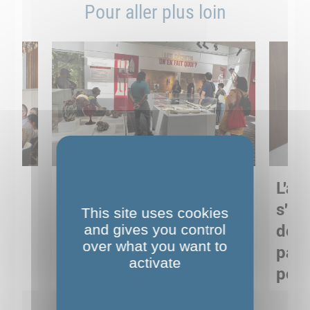
Pour aller plus loin
Sortie pédagogique au
L'art
s
Musée de Préhistoire de
s'in
This site uses cookies
Nemours : apprendre
and gives you control
de M
over what you want to
ses
autrement grâce à la
pare
activate
culture
pour
Voir détails