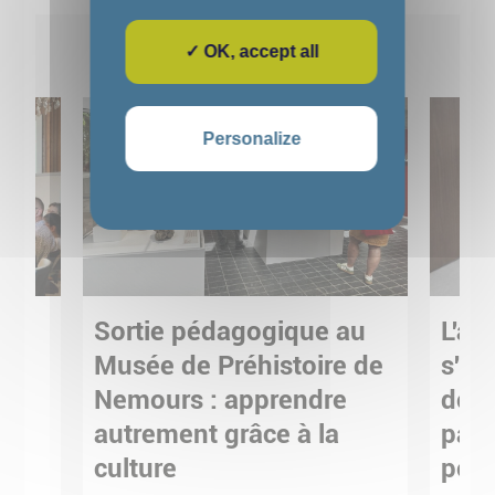
Pour aller plus loin
✓ OK, accept all
Personalize
Sortie pédagogique au
L'art
s
Musée de Préhistoire de
s'in
Nemours : apprendre
de M
ses
autrement grâce à la
pare
culture
pour