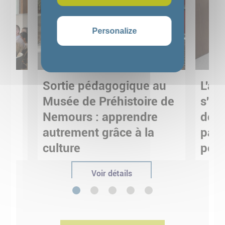
Personalize
Sortie pédagogique au
L'art
s
Musée de Préhistoire de
s'in
Nemours : apprendre
de M
ses
autrement grâce à la
pare
culture
pour
Voir détails
1
2
3
4
5