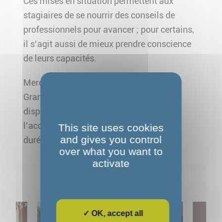
Ces mises en situation permettent aux
stagiaires de se nourrir des conseils de
professionnels pour avancer ; pour certains,
il s’agit aussi de mieux prendre conscience
de leurs capacités.
Merci à Jennifer Frair-Roskis, Françoise
Grand Bois et Marc Boorgetto pour leur
disponibilité et l’investissement dans
l’accompagnement vers l’emploi, sur la
This site uses cookies
and gives you control
durée, de nos stagiaires !
over what you want to
activate
Pour aller plus loin
✓ OK, accept all