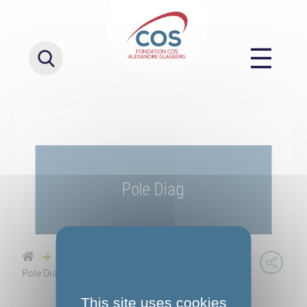
Pole Diag
Bilan du pôle de diagnostic au COS CRPF
Pole Diag
This site uses cookies