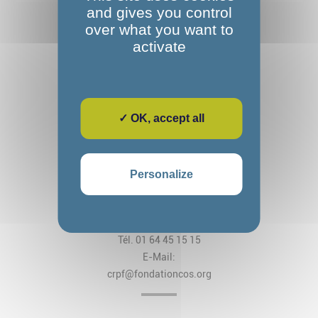
and gives you control
over what you want to
activate
✓ OK, accept all
Fondation Alexandre Glasberg
Cos CRPF Nanteau
Personalize
2, rue des Arches
CS 80034 Nanteau-sur-Lunain
77797 Nemours Cedex
Tél. 01 64 45 15 15
E-Mail:
crpf@fondationcos.org