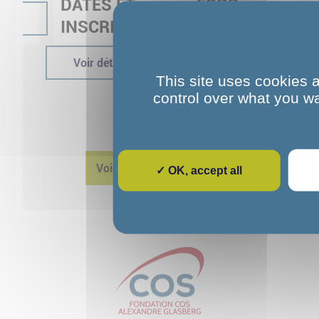
DATES ET
un ESPO
tails
Voir
INSCRIPTIONS
ou ESRP
?
Voir détails
This site uses cookies 
Voir détails
control over what you wa
1
2
Voir toutes les actualités
✓ OK, accept all