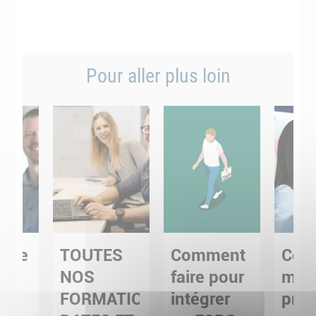
Pour aller plus loin
uire
TOUTES
Comment
Cons
NOS
faire pour
mo
FORMATIONS,
intégrer
proj