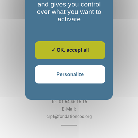
and gives you control
over what you want to
activate
✓ OK, accept all
Fondation Alexandre Glasberg
Cos CRPF Nanteau
Personalize
2, rue des Arches
CS 80034 Nanteau-sur-Lunain
77797 Nemours Cedex
Tél. 01 64 45 15 15
E-Mail:
crpf@fondationcos.org