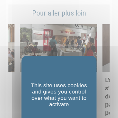
Pour aller plus loin
Sortie pédagogique au
L'art
This site uses cookies
s
Musée de Préhistoire de
s'in
and gives you control
Nemours : apprendre
de M
over what you want to
ses
autrement grâce à la
pare
activate
culture
pour