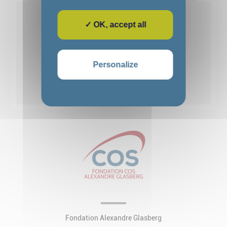
Voir détails
✓ OK, accept all
1
2
3
4
5
Personalize
Voir toutes les actualités
Fondation Alexandre Glasberg