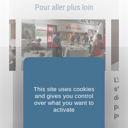
Pour aller plus loin
Sortie pédagogique au
L'art
s
Musée de Préhistoire de
s'in
This site uses cookies
and gives you control
Nemours : apprendre
de M
over what you want to
ses
autrement grâce à la
pare
activate
culture
pour