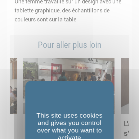
Une femme travaille sur un design avec une
tablette graphique, des échantillons de
couleurs sont sur la table
Pour aller plus loin
This site uses cookies
and gives you control
Sortie pédagogique au
L'art
over what you want to
s
Musée de Préhistoire de
s'in
activate