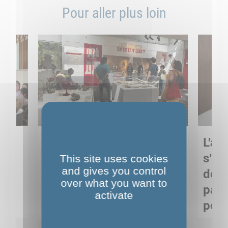
Pour aller plus loin
Sortie pédagogique au
L'art
s
Musée de Préhistoire de
s'in
This site uses cookies
and gives you control
Nemours : apprendre
de M
over what you want to
ses
autrement grâce à la
pare
activate
culture
pour