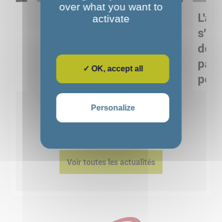
over what you want to
Sortie pédagogique au
L'art
activate
s
Musée de Préhistoire de
s'in
Nemours : apprendre
de M
ses
autrement grâce à la
pare
✓ OK, accept all
culture
pour
Voir détails
Personalize
1
2
3
4
5
Voir toutes les actualités