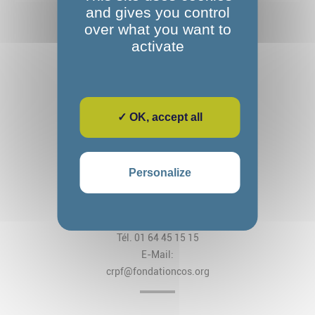
and gives you control
over what you want to
activate
✓ OK, accept all
Fondation Alexandre Glasberg
Cos CRPF Nanteau
Personalize
2, rue des Arches
CS 80034 Nanteau-sur-Lunain
77797 Nemours Cedex
Tél. 01 64 45 15 15
E-Mail:
crpf@fondationcos.org