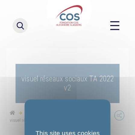
visuel réseaux sociaux TA 2022
v2
Verser le solde de la taxe d'apprentissage
visuel réseaux sociaux TA 2022 v2
This site uses cookies