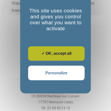
Visuel taxe d' apprentissage - 2 personnes
travaillent sur ordinateur
This site uses cookies
and gives you control
over what you want to
activate
✓ OK, accept all
Personalize
Fondation Alexandre Glasberg
Cos CRPF Nanteau
2, rue des Arches
CS 80034 Nanteau-sur-Lunain
77797 Nemours Cedex
Tél. 01 64 45 15 15