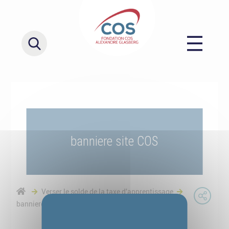
banniere site COS
Verser le solde de la taxe d'apprentissage
banniere site COS