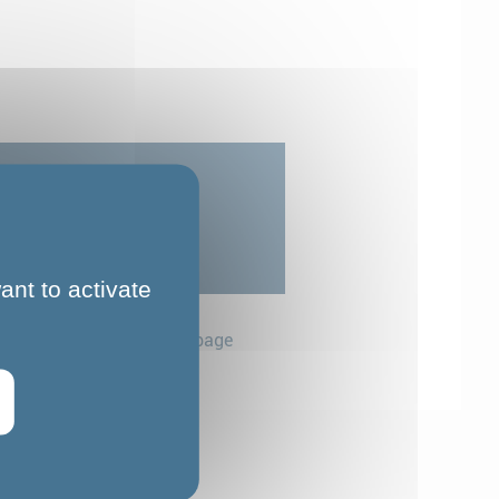
res
ant to activate
Partager cette page