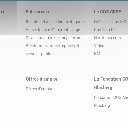
rer
Entreprises
Le COS CRPF
Recruter et accueillir un stagiaire
Qu’est-ce que le 
Verser la taxe d’apprentissage
Chiffres clés
Devenir membre de jury d’examen
Nos financeurs
Prestations aux entreprises et
Vidéos
services publics
FAQ
Offres d’emploi
La Fondation CO
Glasberg
Offres d’emploi
Fondation COS Al
Glasberg