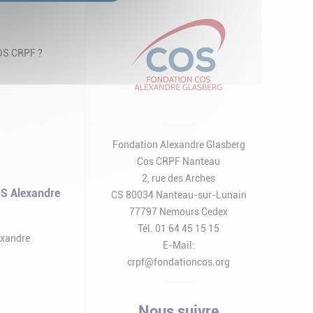
COS CRPF ?
Fondation Alexandre Glasberg
Cos CRPF Nanteau
2, rue des Arches
S Alexandre
CS 80034 Nanteau-sur-Lunain
77797 Nemours Cedex
Tél. 01 64 45 15 15
exandre
E-Mail:
crpf@fondationcos.org
Nous suivre