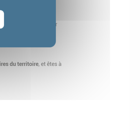
faites preuve de rigueur
res du territoire
, et êtes à