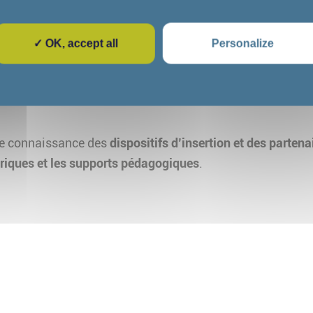
ent à la diversité des parcours.
✓ OK, accept all
Personalize
utonomie
et possédez des
qualités rédactionnelles
. Vous 
 des dispositifs.
ne connaissance des
dispositifs d’insertion et des partenai
riques et les supports pédagogiques
.