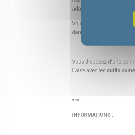
adapter votre accompagnem
Vous savez travailler en
a
dans le suivi administratif
Vous disposez d’une bon
l’aise avec les
outils numé
***
INFORMATIONS :