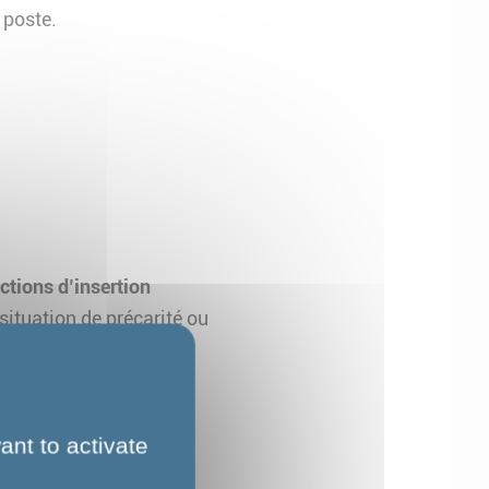
 poste.
ctions d’insertion
situation de précarité ou
ant to activate
amiques de groupe
.
imat de confiance et