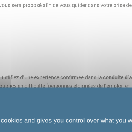
vous sera proposé afin de vous guider dans votre prise de
 justifiez d’une expérience confirmée dans la
conduite d’a
ublics en difficulté (personnes éloignées de l’emploi, en 
 cookies and gives you control over what you w
 vous appréciez la
pédagogie active
et la
création de dyn
tés relationnelles et d’écoute
, vous savez instaurer un cl