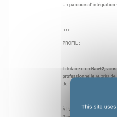
Un
parcours d’intégration
***
PROFIL :
Titulaire d’un
Bac+2
, vous
professionnelle
auprès de p
de handicap).
This site uses
À l’aise dans l’animation,
Reconnu(e) pour vos
quali