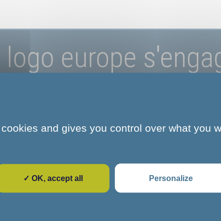
logo europe s'enga
et marne + UE
 cookies and gives you control over what you w
_bandeau logo europe s'engage + seine et marne + UE
✓ OK, accept all
Personalize