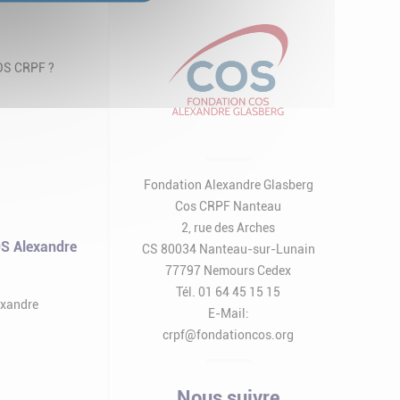
COS CRPF ?
Fondation Alexandre Glasberg
Cos CRPF Nanteau
2, rue des Arches
S Alexandre
CS 80034 Nanteau-sur-Lunain
77797 Nemours Cedex
Tél. 01 64 45 15 15
exandre
E-Mail:
crpf@fondationcos.org
Nous suivre