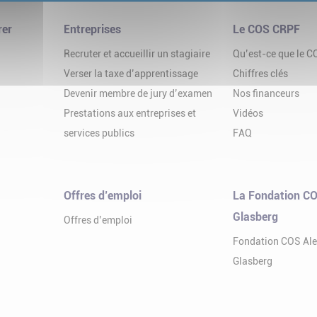
rer
Entreprises
Le COS CRPF
Recruter et accueillir un stagiaire
Qu’est-ce que le 
Verser la taxe d’apprentissage
Chiffres clés
Devenir membre de jury d’examen
Nos financeurs
Prestations aux entreprises et
Vidéos
services publics
FAQ
Offres d’emploi
La Fondation CO
Glasberg
Offres d’emploi
Fondation COS Al
Glasberg