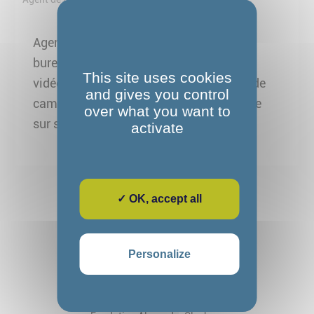
Agent de sécurité vu de dos, assis à un
bureau, surveillant des écrans de
This site uses cookies
vidéosurveillance affichant des images de
and gives you control
caméras. Le mot « SÉCURITÉ » est visible
over what you want to
sur son uniforme
activate
✓ OK, accept all
Personalize