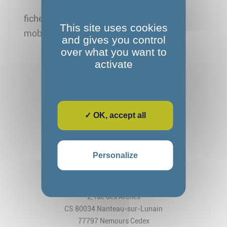
fiche parcours Développeur web et web
This site uses cookies
mobile
and gives you control
over what you want to
activate
✓ OK, accept all
Personalize
Fondation Alexandre Glasberg
Cos CRPF Nanteau
2, rue des Arches
CS 80034 Nanteau-sur-Lunain
77797 Nemours Cedex