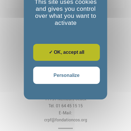
This site uses cookies
and gives you control
over what you want to
activate
✓ OK, accept all
Fondation Alexandre Glasberg
Personalize
Cos CRPF Nanteau
2, rue des Arches
CS 80034 Nanteau-sur-Lunain
77797 Nemours Cedex
Tél. 01 64 45 15 15
E-Mail:
crpf@fondationcos.org