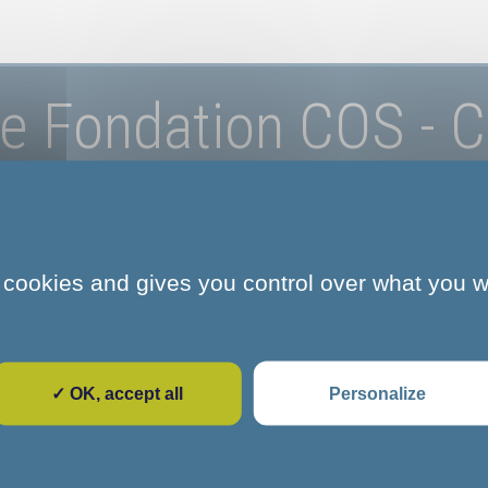
e Fondation COS - C
établissements
 cookies and gives you control over what you w
Alexandre Glasberg
Page Fondation COS - Carte établissements
✓ OK, accept all
Personalize