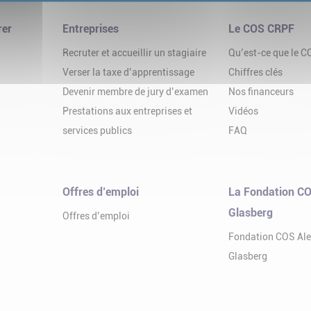
rer
Entreprises
Le COS CRPF
Recruter et accueillir un stagiaire
Qu’est-ce que le 
Verser la taxe d’apprentissage
Chiffres clés
Devenir membre de jury d’examen
Nos financeurs
Prestations aux entreprises et
Vidéos
services publics
FAQ
Offres d’emploi
La Fondation CO
Glasberg
Offres d’emploi
Fondation COS Al
Glasberg