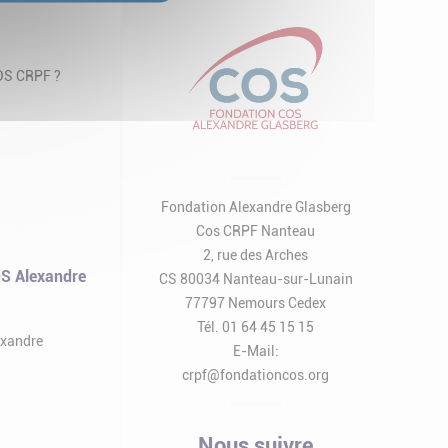
COS CRPF ?
Fondation Alexandre Glasberg
Cos CRPF Nanteau
2, rue des Arches
S Alexandre
CS 80034 Nanteau-sur-Lunain
77797 Nemours Cedex
Tél. 01 64 45 15 15
exandre
E-Mail:
crpf@fondationcos.org
Nous suivre