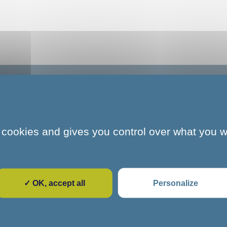
logo C&S
 cookies and gives you control over what you w
logo C&S
✓ OK, accept all
Personalize