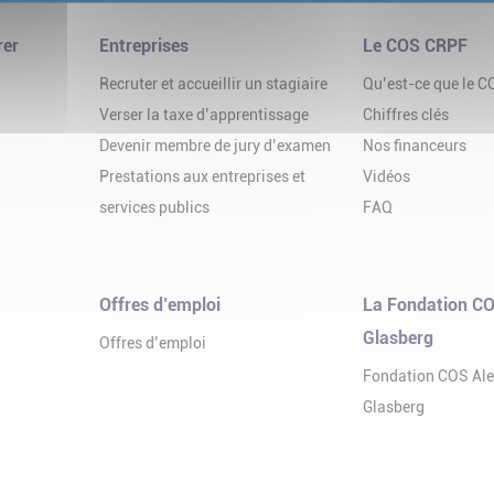
rer
Entreprises
Le COS CRPF
Recruter et accueillir un stagiaire
Qu’est-ce que le 
Verser la taxe d’apprentissage
Chiffres clés
Devenir membre de jury d’examen
Nos financeurs
Prestations aux entreprises et
Vidéos
services publics
FAQ
Offres d’emploi
La Fondation CO
Glasberg
Offres d’emploi
Fondation COS Al
Glasberg