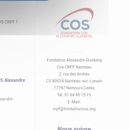
COS CRPF ?
Fondation Alexandre Glasberg
Cos CRPF Nanteau
2, rue des Arches
S Alexandre
CS 80034 Nanteau-sur-Lunain
77797 Nemours Cedex
Tél. 01 64 45 15 15
exandre
E-Mail:
crpf@fondationcos.org
Nous suivre