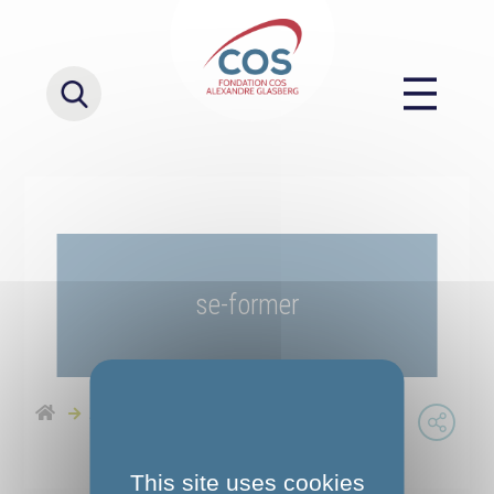
se-former
Accueil
se-former
This site uses cookies