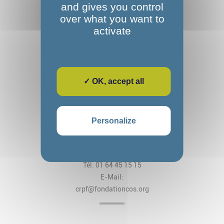
and gives you control
over what you want to
activate
✓ OK, accept all
Fondation Alexandre Glasberg
Cos CRPF Nanteau
Personalize
2, rue des Arches
CS 80034 Nanteau-sur-Lunain
77797 Nemours Cedex
Tél. 01 64 45 15 15
E-Mail:
crpf@fondationcos.org