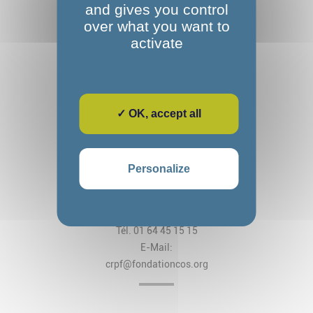
and gives you control
over what you want to
activate
✓ OK, accept all
Fondation Alexandre Glasberg
Cos CRPF Nanteau
Personalize
2, rue des Arches
CS 80034 Nanteau-sur-Lunain
77797 Nemours Cedex
Tél. 01 64 45 15 15
E-Mail:
crpf@fondationcos.org