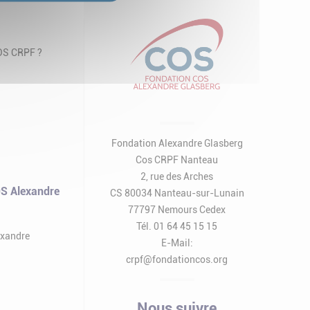
COS CRPF ?
Fondation Alexandre Glasberg
Cos CRPF Nanteau
2, rue des Arches
S Alexandre
CS 80034 Nanteau-sur-Lunain
77797 Nemours Cedex
Tél. 01 64 45 15 15
exandre
E-Mail:
crpf@fondationcos.org
Nous suivre