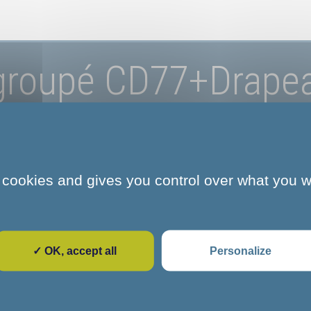
groupé CD77+Drape
mention
 cookies and gives you control over what you w
 groupé CD77+Drapeau UE+ mention
✓ OK, accept all
Personalize