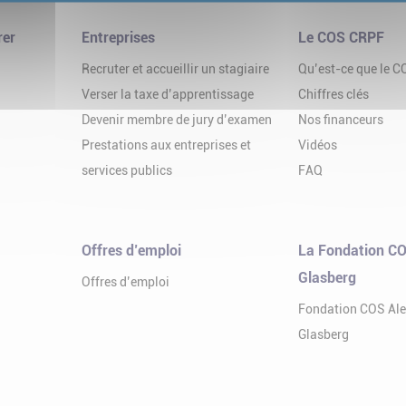
rer
Entreprises
Le COS CRPF
Recruter et accueillir un stagiaire
Qu’est-ce que le 
Verser la taxe d’apprentissage
Chiffres clés
Devenir membre de jury d’examen
Nos financeurs
Prestations aux entreprises et
Vidéos
services publics
FAQ
Offres d’emploi
La Fondation CO
Glasberg
Offres d’emploi
Fondation COS Al
Glasberg