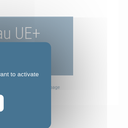
au UE+
ant to activate
Partager cette page