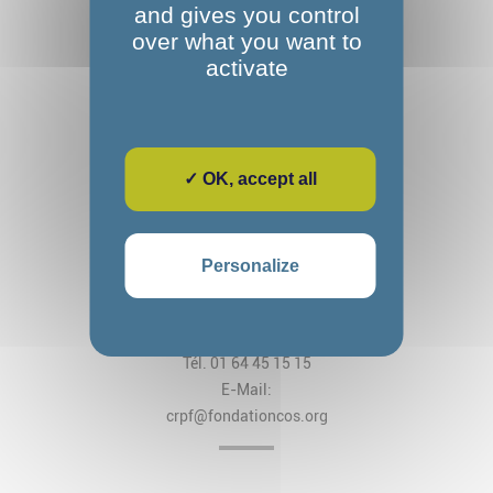
and gives you control
over what you want to
activate
✓ OK, accept all
Fondation Alexandre Glasberg
Cos CRPF Nanteau
Personalize
2, rue des Arches
CS 80034 Nanteau-sur-Lunain
77797 Nemours Cedex
Tél. 01 64 45 15 15
E-Mail:
crpf@fondationcos.org