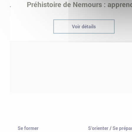
ur
Préhistoire de Nemours : appren
ptées
autrement grâce à la culture
Voir détails
Se former
S’orienter / Se prépa