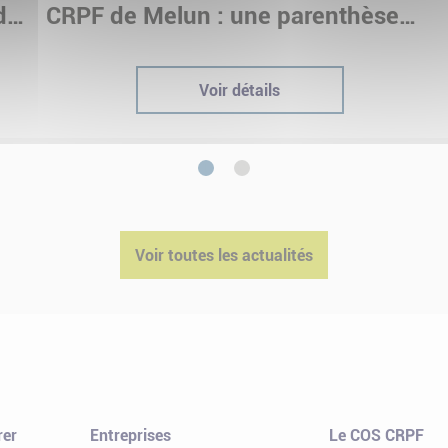
dre
CRPF de Melun : une parenthèse
immersive pour nos stagiaires
Voir détails
1
2
Voir toutes les actualités
rer
Entreprises
Le COS CRPF