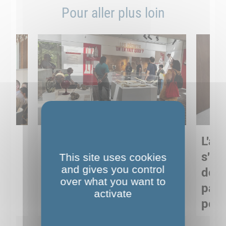
Pour aller plus loin
Sortie pédagogique au
L'art
s
Musée de Préhistoire de
s'in
This site uses cookies
and gives you control
Nemours : apprendre
de M
over what you want to
ses
autrement grâce à la
pare
activate
culture
pour