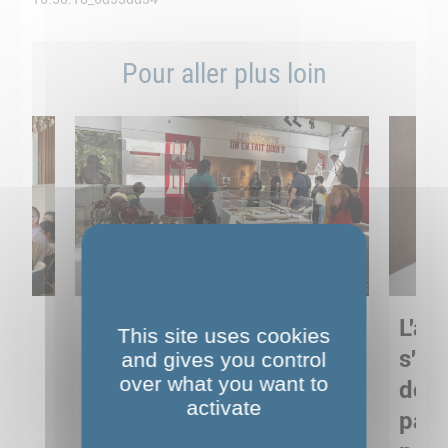
Pour aller plus loin
Sortie pédagogique au
L'art
This site uses cookies
s
Musée de Préhistoire de
s'in
and gives you control
over what you want to
Nemours : apprendre
de M
activate
ses
autrement grâce à la
pare